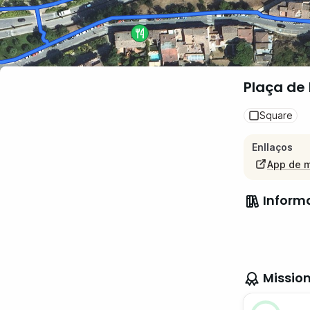
Plaça de 
Square
Enllaços
App de 
Inform
Missio