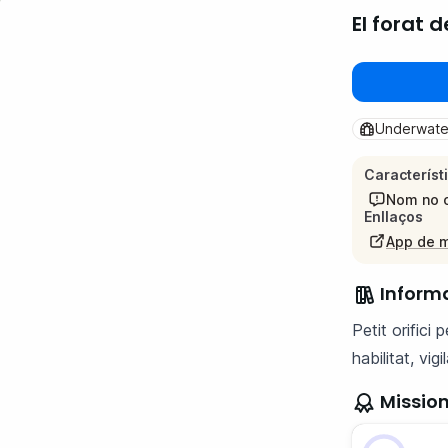
El forat 
Underwate
Característ
Nom no o
Enllaços
App de 
Inform
Petit orifici 
habilitat, vigil
Missio