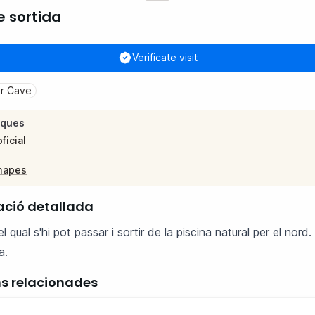
de sortida
Verificate visit
r Cave
iques
ficial
mapes
ació detallada
pel qual s'hi pot passar i sortir de la piscina natural per el nord
a.
ns relacionades