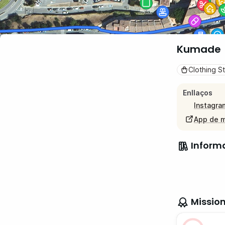
Kumade
Clothing S
Enllaços
Instagra
App de 
Inform
Missio