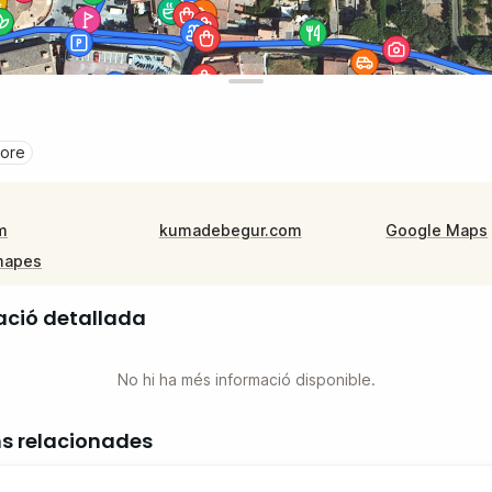
tore
m
kumadebegur.com
Google Maps
mapes
ació detallada
No hi ha més informació disponible.
ns relacionades