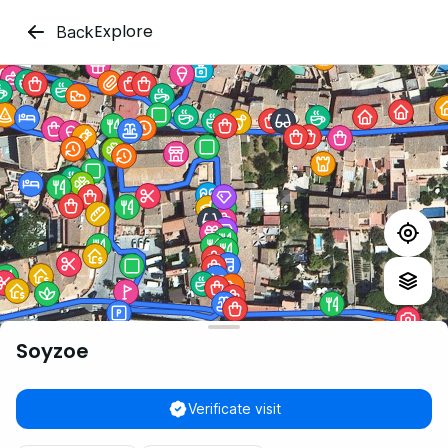
Explore
Back
Soyzoe
Verificate visit