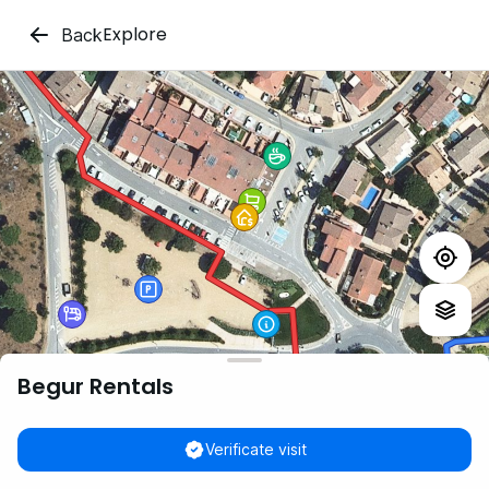
Explore
Back
Begur Rentals
Verificate visit