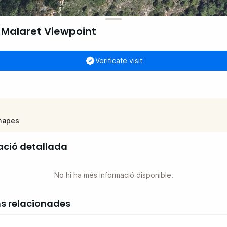
 Malaret Viewpoint
Verificate visit
mapes
ació detallada
No hi ha més informació disponible.
ns relacionades