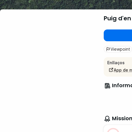
Puig d'en
Viewpoint
Enllaços
App de 
Inform
Missio