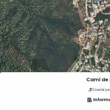
Camí de r
Coastal pa
Inform