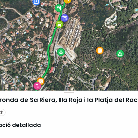
onda de Sa Riera, Illa Roja i la Platja del Ra
th
ació detallada