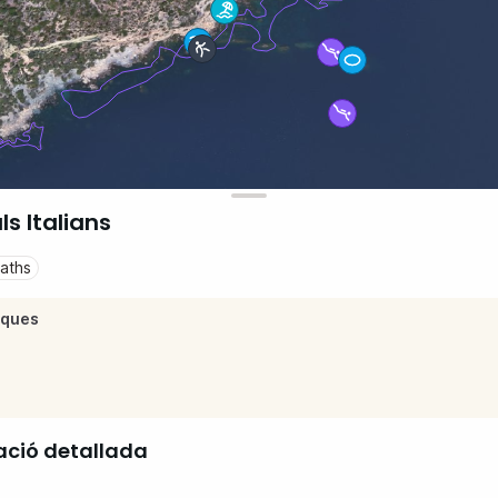
s Italians
aths
iques
ació detallada