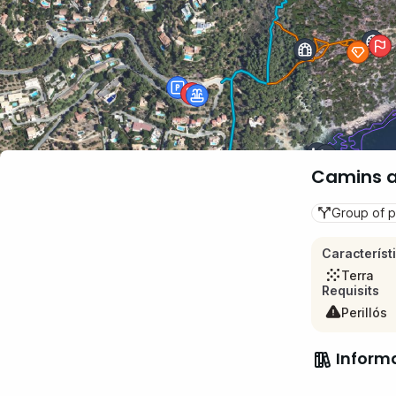
Camins al
Group of p
Característ
Terra
Requisits
Perillós
Inform