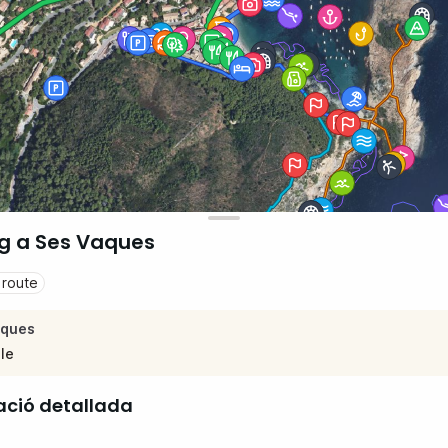
ng a Ses Vaques
 route
iques
le
ació detallada