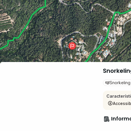
Snorkeli
Snorkeling
Característ
Accessib
Inform