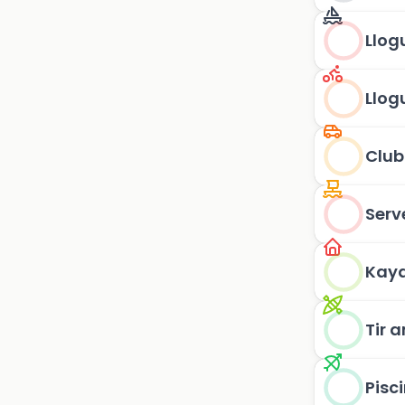
Llog
Llog
Club
Serv
Kaya
Tir 
Pisc