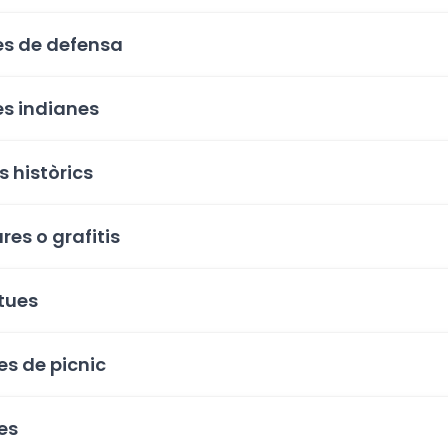
es de defensa
s indianes
s històrics
res o grafitis
tues
es de picnic
es