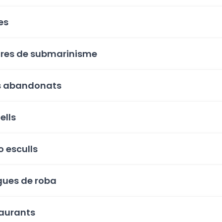
es
res de submarinisme
s abandonats
ells
 o esculls
gues de roba
aurants