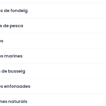
s de fondeig
s de pesca
es
s marines
s de busseig
s enfonsades
ines naturals