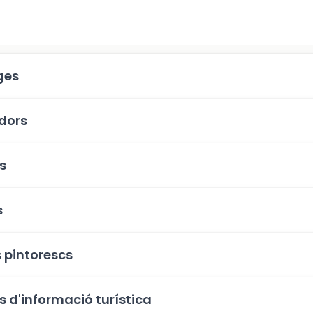
ges
dors
s
s
s pintorescs
s d'informació turística