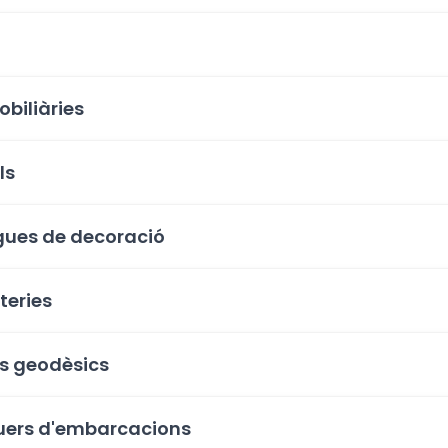
biliàries
ls
gues de decoració
teries
s geodèsics
uers d'embarcacions