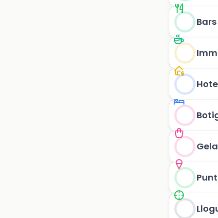
Bars
Immo
Hote
Boti
Gela
Punt
Llog