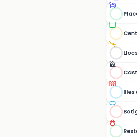
Plac
Cent
Lloc
Cast
Illes
Boti
Rest