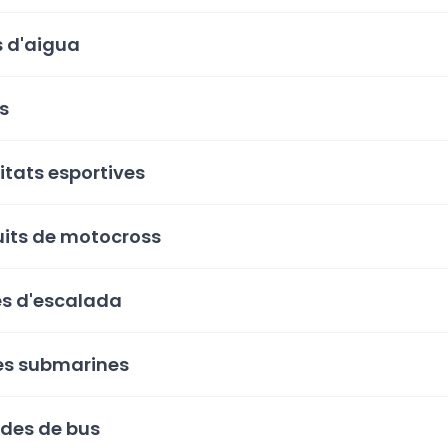
s d'aigua
s
litats esportives
uits de motocross
s d'escalada
s submarines
des de bus