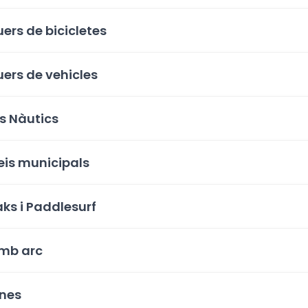
uers de bicicletes
uers de vehicles
s Nàutics
eis municipals
ks i Paddlesurf
amb arc
ines