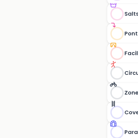
Salt
Pont
Faci
Circ
Zone
Cove
Para