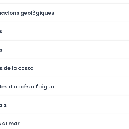
acions geològiques
s
s
s de la costa
les d'accés a l'aigua
als
s al mar