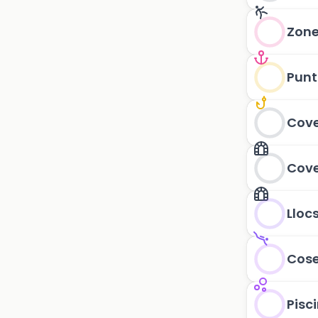
Zone
Punt
Cov
Cove
Lloc
Cose
Pisc