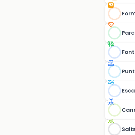
Form
Parc
Font
Punt
Esca
Can
Salt