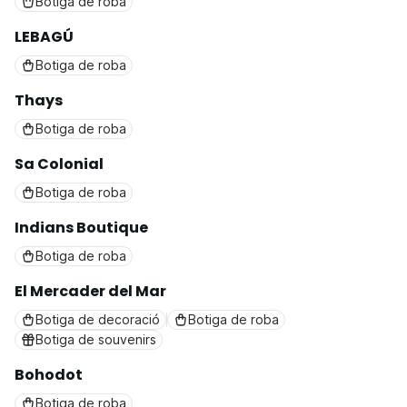
Botiga de roba
LEBAGÚ
Botiga de roba
Thays
Botiga de roba
Sa Colonial
Botiga de roba
Indians Boutique
Botiga de roba
El Mercader del Mar
Botiga de decoració
Botiga de roba
Botiga de souvenirs
Bohodot
Botiga de roba